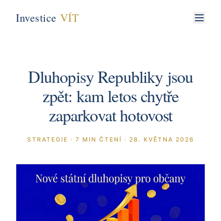
Investice
VÍT
Dluhopisy Republiky jsou
zpět: kam letos chytře
zaparkovat hotovost
STRATEGIE
·
7
MIN ČTENÍ
·
28. KVĚTNA 2026