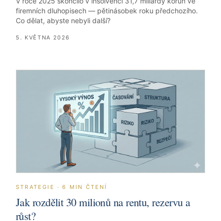
V roce 2025 skončilo v insolvenci 31,7 miliardy korun ve
firemních dluhopisech — pětinásobek roku předchozího.
Co dělat, abyste nebyli další?
5. KVĚTNA 2026
STRATEGIE
·
6
MIN ČTENÍ
Jak rozdělit 30 milionů na rentu, rezervu a
růst?