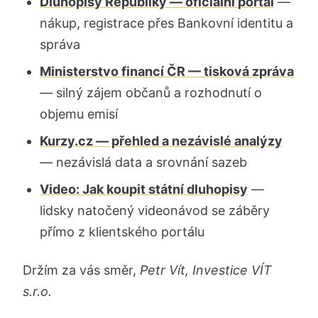
Dluhopisy Republiky — oficiální portál
—
nákup, registrace přes Bankovní identitu a
správa
Ministerstvo financí ČR — tisková zpráva
— silný zájem občanů a rozhodnutí o
objemu emisí
Kurzy.cz — přehled a nezávislé analýzy
— nezávislá data a srovnání sazeb
Video: Jak koupit státní dluhopisy
—
lidsky natočený videonávod se záběry
přímo z klientského portálu
Držím za vás směr,
Petr Vít, Investice VÍT
s.r.o.