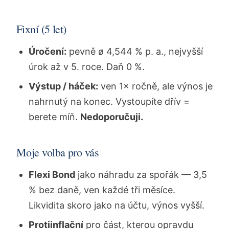
Fixní (5 let)
Úročení:
pevně ø 4,544 % p. a., nejvyšší
úrok až v 5. roce. Daň 0 %.
Výstup / háček:
ven 1× ročně, ale výnos je
nahrnutý na konec. Vystoupíte dřív =
berete míň.
Nedoporučuji.
Moje volba pro vás
Flexi Bond
jako náhradu za spořák — 3,5
% bez daně, ven každé tři měsíce.
Likvidita skoro jako na účtu, výnos vyšší.
Protiinflační
pro část, kterou opravdu