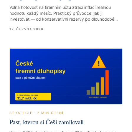
Volná hotovost na firemním účtu ztrácí inflací reálnou
hodnotu každý měsíc. Praktický průvodce, jak ji
investovat — od konzervativní rezervy po dlouhodobé
portfolio. Bez marketingových frází, s konkrétními čísly.
17. ČERVNA 2026
STRATEGIE
·
7
MIN ČTENÍ
Past, kterou si Češi zamilovali