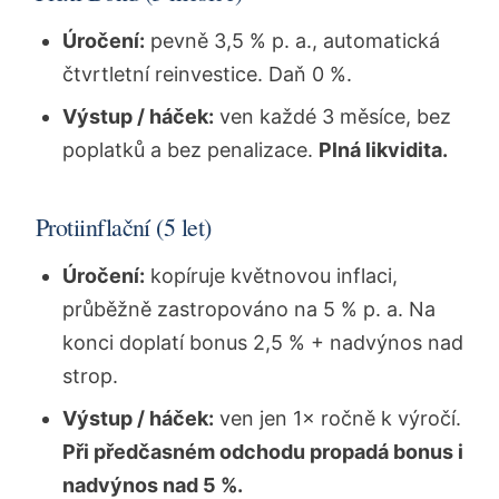
Úročení:
pevně 3,5 % p. a., automatická
čtvrtletní reinvestice. Daň 0 %.
Výstup / háček:
ven každé 3 měsíce, bez
poplatků a bez penalizace.
Plná likvidita.
Protiinflační (5 let)
Úročení:
kopíruje květnovou inflaci,
průběžně zastropováno na 5 % p. a. Na
konci doplatí bonus 2,5 % + nadvýnos nad
strop.
Výstup / háček:
ven jen 1× ročně k výročí.
Při předčasném odchodu propadá bonus i
nadvýnos nad 5 %.