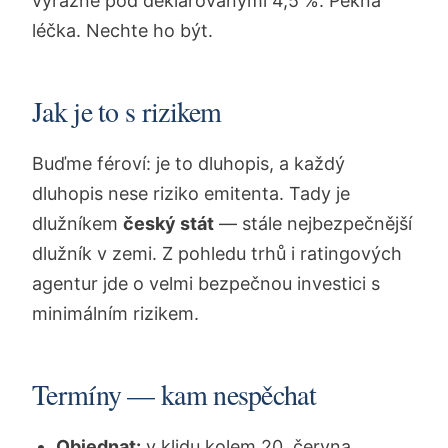
výrazně pod deklarovanými 4,5 %. Pěkná
léčka. Nechte ho být.
Jak je to s rizikem
Buďme féroví: je to dluhopis, a každý
dluhopis nese riziko emitenta. Tady je
dlužníkem
český stát
— stále nejbezpečnější
dlužník v zemi. Z pohledu trhů i ratingových
agentur jde o velmi bezpečnou investici s
minimálním rizikem.
Termíny — kam nespěchat
Objednat:
v klidu kolem 20. června