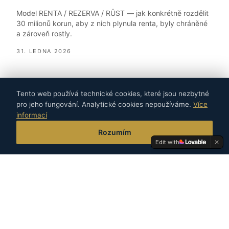
Model RENTA / REZERVA / RŮST — jak konkrétně rozdělit
30 milionů korun, aby z nich plynula renta, byly chráněné
a zároveň rostly.
31. LEDNA 2026
Tento web používá technické cookies, které jsou nezbytné
pro jeho fungování. Analytické cookies nepoužíváme.
Více
informací
Rozumím
Investice
VÍT
Edit with
Privátní investiční stratég pro podnikatele a jejich rodiny.
Wealth protection má přednost před honbou za výnosy.
Navigace