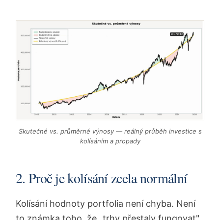
Skutečné vs. průměrné výnosy — reálný průběh investice s
kolísáním a propady
2. Proč je kolísání zcela normální
Kolísání hodnoty portfolia není chyba. Není
to známka toho, že „trhy přestaly fungovat".