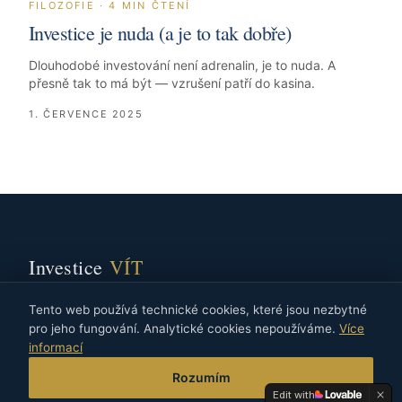
FILOZOFIE
·
4
MIN ČTENÍ
Investice je nuda (a je to tak dobře)
Dlouhodobé investování není adrenalin, je to nuda. A
přesně tak to má být — vzrušení patří do kasina.
1. ČERVENCE 2025
Investice
VÍT
Privátní investiční stratég pro podnikatele a jejich rodiny.
Tento web používá technické cookies, které jsou nezbytné
pro jeho fungování. Analytické cookies nepoužíváme.
Více
Wealth protection má přednost před honbou za výnosy.
informací
Rozumím
Navigace
Edit with