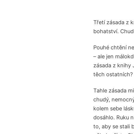
Třetí zásada z k
bohatství. Chudí 
Pouhé chtění nes
– ale jen málok
zásada z knihy J
těch ostatních?
Tahle zásada mi
chudý, nemocný 
kolem sebe lásk
dosáhlo. Ruku n
to, aby se stali 