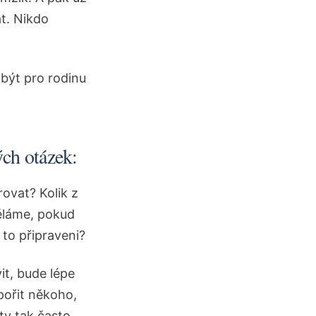
t. Nikdo
 být pro rodinu
ých otázek:
vat? Kolik z
děláme, pokud
to připraveni?
it, bude lépe
pořit někoho,
ty tak často