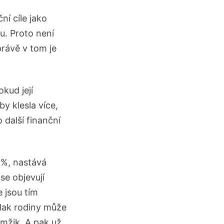
ní cíle jako
u. Proto není
 právě v tom je
kud její
by klesla více,
další finanční
 %, nastává
e objevují
 jsou tím
Tlak rodiny může
amžik. A pak už