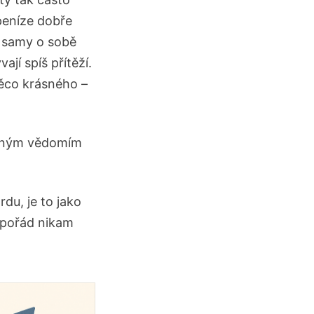
 peníze dobře
ze samy o sobě
jí spíš přítěží.
něco krásného –
jasným vědomím
rdu, je to jako
e pořád nikam