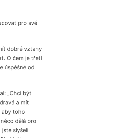
racovat pro své
 mít dobré vztahy
. O čem je třetí
uje úspěšné od
l: „Chci být
dravá a mít
, aby toho
 něco dělá pro
jste slyšeli