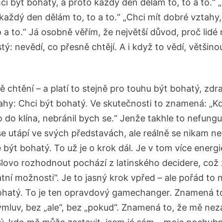
ci být bohatý, a proto každý den dělám to, to a to.“ 
 každý den dělám to, to a to.“ „Chci mít dobré vztahy
 a to.“ Já osobně věřím, že největší důvod, proč lidé
stý: nevědí, co přesně chtějí. A i když to vědí, většino
vně chtění – a platí to stejně pro touhu být bohatý, zd
hy: Chci být bohatý. Ve skutečnosti to znamená: „K
 do klína, nebránil bych se.“ Jenže takhle to nefungu
 se utápí ve svých představách, ale reálně se nikam n
být bohatý. To už je o krok dál. Je v tom více energi
lovo rozhodnout pochází z latinského decidere, co
tní možnosti“. Je to jasný krok vpřed – ale pořád to 
ohatý. To je ten opravdový gamechanger. Znamená t
mluv, bez „ale“, bez „pokud“. Znamená to, že mě nez