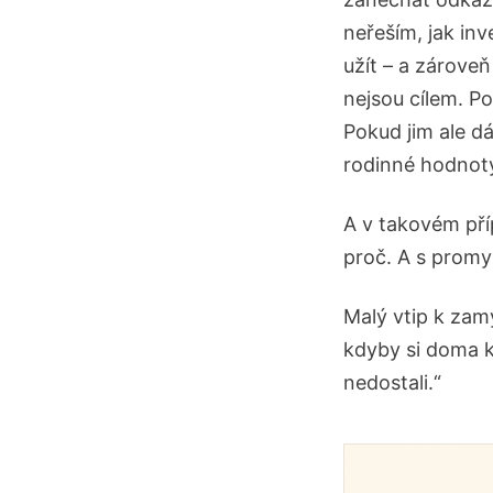
neřeším, jak inv
užít – a zároveň
nejsou cílem. P
Pokud jim ale d
rodinné hodnoty
A v takovém pří
proč. A s promy
Malý vtip k zamy
kdyby si doma ko
nedostali.“