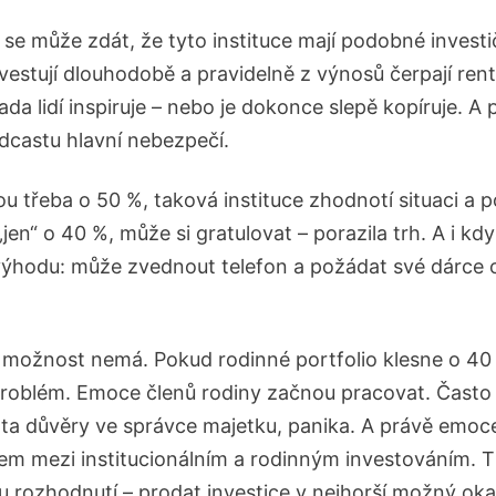
se může zdát, že tyto instituce mají podobné investič
vestují dlouhodobě a pravidelně z výnosů čerpají rent
 řada lidí inspiruje – nebo je dokonce slepě kopíruje. A
dcastu hlavní nebezpečí.
u třeba o 50 %, taková instituce zhodnotí situaci a po
„jen“ o 40 %, může si gratulovat – porazila trh. A i kdy
výhodu: může zvednout telefon a požádat své dárce o 
možnost nemá. Pokud rodinné portfolio klesne o 40
oblém. Emoce členů rodiny začnou pracovat. Často s
áta důvěry ve správce majetku, panika. A právě emoce
em mezi institucionálním a rodinným investováním. 
u rozhodnutí – prodat investice v nejhorší možný ok