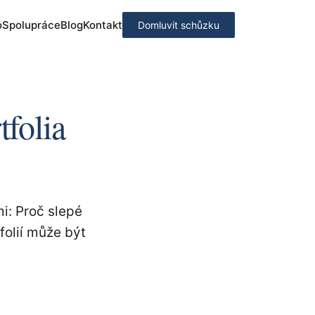
o
Spolupráce
Blog
Kontakt
Domluvit schůzku
tfolia
i: Proč slepé
folií může být