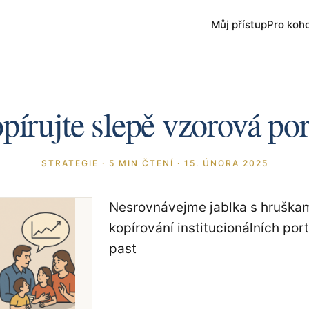
Můj přístup
Pro koh
írujte slepě vzorová por
STRATEGIE
·
5
MIN ČTENÍ
·
15. ÚNORA 2025
Nesrovnávejme jablka s hruškam
kopírování institucionálních port
past