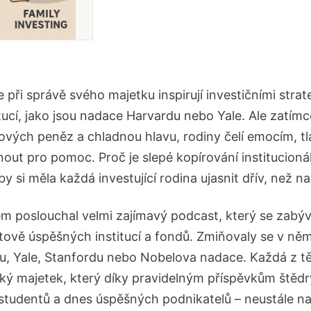
při správě svého majetku inspirují investičními strat
ucí, jako jsou nadace Harvardu nebo Yale. Ale zatímco
nových peněz a chladnou hlavu, rodiny čelí emocím, tl
ut pro pomoc. Proč je slepé kopírování institucionáln
 by si měla každá investující rodina ujasnit dřív, než n
em poslouchal velmi zajímavý podcast, který se zabý
tově úspěšných institucí a fondů. Zmiňovaly se v něm
, Yale, Stanfordu nebo Nobelova nadace. Každá z těc
ký majetek, který díky pravidelným příspěvkům štědr
studentů a dnes úspěšných podnikatelů – neustále na