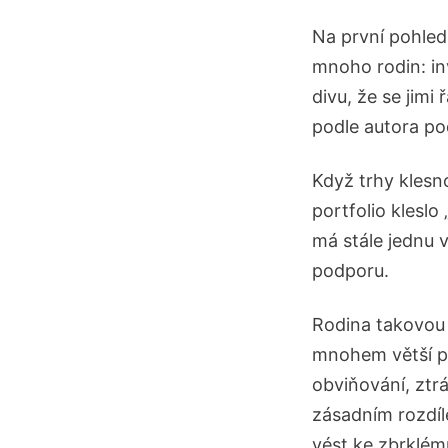
Na první pohled 
mnoho rodin: in
divu, že se jimi
podle autora po
Když trhy klesno
portfolio kleslo 
má stále jednu 
podporu.
Rodina takovou 
mnohem větší pr
obviňování, ztr
zásadním rozdíl
vést ke zbrklém