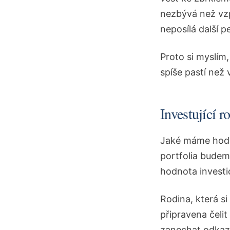
nezbývá než vzp
neposílá další p
Proto si myslím,
spíše pastí než
Investující 
Jaké máme hodn
portfolia budem
hodnota investi
Rodina, která s
připravena čeli
zanechat odkaz, 