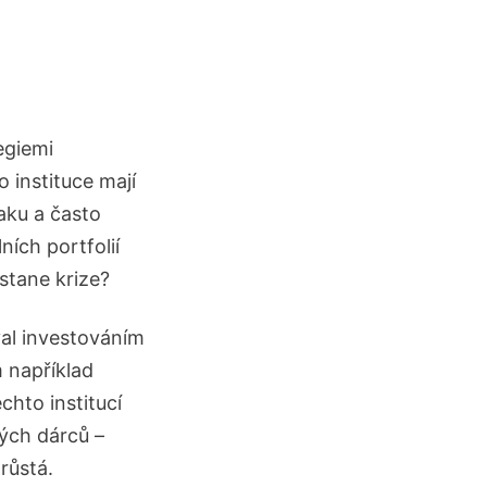
egiemi
 instituce mají
aku a často
ích portfolií
astane krize?
val investováním
 například
hto institucí
ých dárců –
růstá.