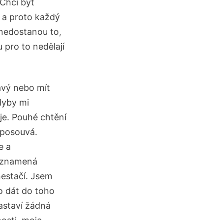
„Chci být
, a proto každý
 nedostanou to,
u pro to nedělají
ravý nebo mít
dyby mi
je. Pouhé chtění
eposouvá.
e a
ž znamená
nestačí. Jsem
o dát do toho
astaví žádná