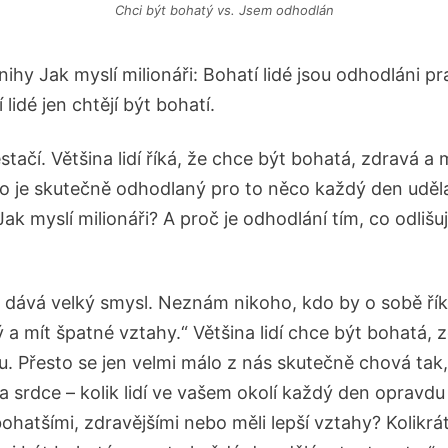
Chci být bohatý vs. Jsem odhodlán
nihy Jak myslí milionáři: Bohatí lidé jsou odhodláni p
lidé jen chtějí být bohatí.
tačí. Většina lidí říká, že chce být bohatá, zdravá a
do je skutečně odhodlaný pro to něco každý den udělat
ak myslí milionáři? A proč je odhodlání tím, co odliš
 dává velký smysl. Neznám nikoho, kdo by o sobě říka
a mít špatné vztahy.“ Většina lidí chce být bohatá, z
u. Přesto se jen velmi málo z nás skutečně chová tak
a srdce – kolik lidí ve vašem okolí každý den opravdu
bohatšími, zdravějšími nebo měli lepší vztahy? Kolikrát 