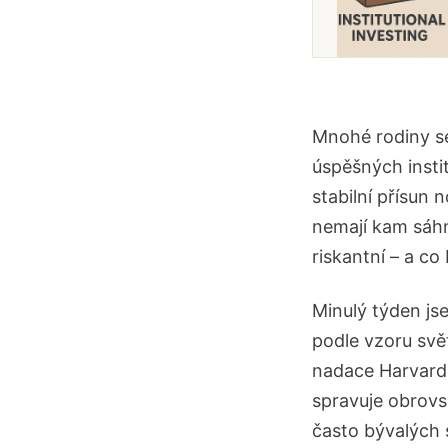
Mnohé rodiny se 
úspěšných instit
stabilní přísun 
nemají kam sáhno
riskantní – a co
Minulý týden js
podle vzoru svě
nadace Harvardu
spravuje obrovs
často bývalých 