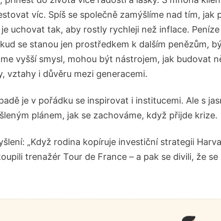
estovat víc. Spíš se společně zamýšlíme nad tím, jak
 je uchovat tak, aby rostly rychleji než inflace. Pení
okud se stanou jen prostředkem k dalším penězům, býva
áme vyšší smysl, mohou být nástrojem, jak budovat 
, vztahy i důvěru mezi generacemi.
padě je v pořádku se inspirovat i institucemi. Ale s 
šleným plánem, jak se zachováme, když přijde krize.
šlení: „Když rodina kopíruje investiční strategii Harva
upili trenažér Tour de France – a pak se divili, že s