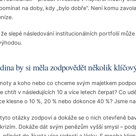
omínat na doby, kdy „bylo dobře“. Není komu zavola
eníze.
 že slepé následování institucionálních portfolií může
 výhodou.
rodina by si měla zodpovědět několik klíčov
oty a koho nebo co chceme svým majetkem podporo
e chtít v následujících 10 a více letech čerpat? Co u
ce klesne o 10 %, 20 % nebo dokonce 40 %? Jsme na 
i tyto otázky zodpoví a dokáže se o nich otevřeně bav
t krizím. Dokáže dát svým penězům vyšší smysl – pod
přinést do života více radosti a lásky. S mnoha klien