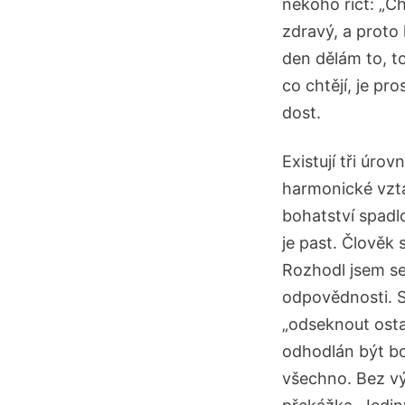
někoho říct: „Ch
zdravý, a proto
den dělám to, to
co chtějí, je pro
dost.
Existují tři úro
harmonické vzta
bohatství spadlo
je past. Člověk
Rozhodl jsem se 
odpovědnosti. S
„odseknout osta
odhodlán být b
všechno. Bez vý