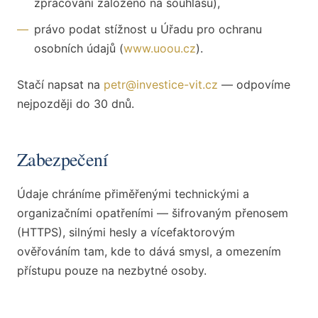
zpracování založeno na souhlasu),
—
právo podat stížnost u Úřadu pro ochranu
osobních údajů (
www.uoou.cz
).
Stačí napsat na
petr@investice-vit.cz
— odpovíme
nejpozději do 30 dnů.
Zabezpečení
Údaje chráníme přiměřenými technickými a
organizačními opatřeními — šifrovaným přenosem
(HTTPS), silnými hesly a vícefaktorovým
ověřováním tam, kde to dává smysl, a omezením
přístupu pouze na nezbytné osoby.