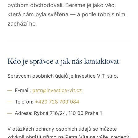
bychom obchodovali. Bereme je jako věc,
která nám byla svěřena — a podle toho s nimi
zacházíme.
Kdo je správce a jak nás kontaktovat
Správcem osobních údajů je Investice VÍT, s.r.o.
—
E-mail:
petr@investice-vit.cz
—
Telefon:
+420 728 709 084
—
Adresa: Rybná 716/24, 110 00 Praha 1
V otázkách ochrany osobních údajů se můžete
kdykoli obrátit přímo na Petra Víta na výše uvedený